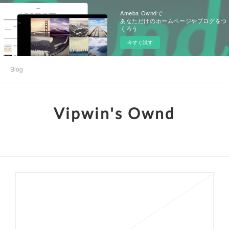
Ameba Owndで
あなただけのホームページやブログをつ
くろう
今すぐ試す
Blog
Vipwin's Ownd